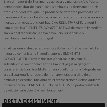
Si en el moment del lliurament s’aprecia de manera visible i clara,
sense necessitat de manipular els embalatges d’enviament o els
propis del producte, que un producte té defectes provocats per
danys en el transport o s’aprecia, en la mateixa forma, un error en la
mercaderia rebuda, el client haurà de REBUTJAR el lliurament i
comunicar-lo a ELEMENTS CONSTRUCTIUS de manera immediata
amb la finalitat d’instar la seva devolució, substitució o
reemborsament de l’import pagat.
En el cas que el desperfecte es localitzi en obrir el paquet, el client
haurà de comunicar-lo immediatament a ELEMENTS
CONSTRUCTIUS amb la finalitat d’acordar la devolució,
substitució o reemborsament de l’import pagat mitjançant
transferència bancària. El client haurà d’adjuntar una fotografia en
la qual aparegui la etiqueta del transportista, una altra de el
embalatge exterior i una altra de el article trencat. Sense aquesta
documentació ELEMENTS CONSTRUCTIUS no podrà realitzar la
devolució, substitució o reemborsament.
DRET A DESISTIMENT.