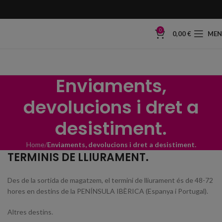
0
0,00
€
ME
Enviaments,
devolucions i dret a
desistiment.
Home
Enviaments, devolucions i dret a desistiment.
TERMINIS DE LLIURAMENT.
Des de la sortida de magatzem, el termini de lliurament és de 48-72
hores en destins de la PENÍNSULA IBÈRICA (Espanya i Portugal).
Altres destins.