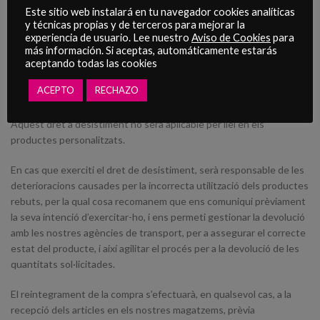
Este sitio web instalará en tu navegador cookies analíticas
Com a comprador disposa del dret de retornar-lo dins d’un termini
y técnicas propias y de terceros para mejorar la
legal, sense haver d’al·legar ni donar cap explicació sobre aquest
experiencia de usuario. Lee nuestro
Aviso de Cookies
para
tema, sense penalització, i al reemborsament de les quantitats
más información. Si aceptas, automáticamente estarás
abonades. El termini establert per a exercitar aquest dret, és de 14
aceptando todas las cookies
dies naturals a comptar des del dia en què es comuniqui el seu
ACEPTO
RECHAZO
desig de retornar la comanda.
Aquest dret a desistiment no serà aplicable per llei en els
productes personalitzats.
En cas que exerciti el dret de desistiment, serà responsable de les
deterioracions causades per la incorrecta utilització dels productes
rebuts, per la qual cosa recomanem que ens comuniqui prèviament
la seva intenció d’exercitar-ho, i ens permeti gestionar la devolució
amb les nostres agències de transport, per a assegurar el correcte
estat del producte, i així agilitar el procés per a la devolució de les
quantitats sol·licitades.
El reintegrament de la compra s’efectuarà, en qualsevol cas, a la
recepció dels articles en els nostres magatzems, prèvia