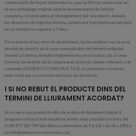
comprovació de l’estat del producte, que ha d’estar sense usar, en
el seu embalatge original i amb la documentació de l’article
completa, i es procedirà al reintegrament del seu import, deduïts
les despeses de logística inversa, mitjançant transferència bancària
en un termini no superior a 7 dies.
Per a exercir el seu dret de desistiment, ha de notificar-nos la seva
decisió de desistir de la seva comanda dins del termini estipulat
enviant a l’adreça d’email info@elementsconstructius.cat, la seva
intenció de desistir de la compra amb totes les dades referents a la
comanda. ELEMENTS CONSTRUCTIUS, es posarà en contacte
amb vostè per a concretar el procés de devolució.
I SI NO REBUT EL PRODUCTE DINS DEL
TERMINI DE LLIURAMENT ACORDAT?
Si no rep el seu producte dins de la data de lliurament indicat li
preguem contacti amb nosaltres al més aviat possible a través del
(+34) 977 267 799 (de dilluns a divendres de 9 a 13h i de 16 a 19h) o
en info@elementsconstructius.cat