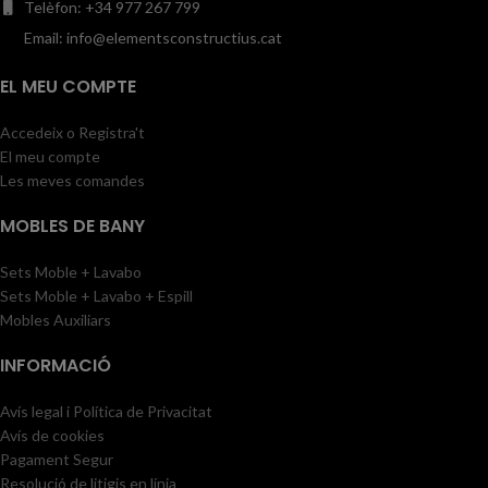
Telèfon: +34 977 267 799
Email: info@elementsconstructius.cat
EL MEU COMPTE
Accedeix o Registra't
El meu compte
Les meves comandes
MOBLES DE BANY
Sets Moble + Lavabo
Sets Moble + Lavabo + Espill
Mobles Auxiliars
INFORMACIÓ
Avís legal i Política de Privacitat
Avís de cookies
Pagament Segur
Resolució de litigis en línia