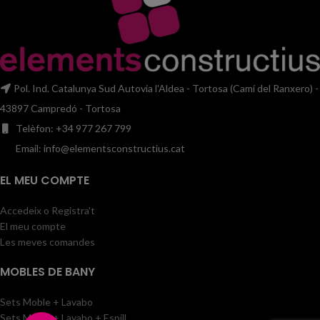
Pol. Ind. Catalunya Sud Autovia l'Aldea - Tortosa (Camí del Ranxero) -
43897 Campredó - Tortosa
Telèfon: +34 977 267 799
Email: info@elementsconstructius.cat
EL MEU COMPTE
Accedeix o Registra't
El meu compte
Les meves comandes
MOBLES DE BANY
Sets Moble + Lavabo
Sets Moble + Lavabo + Espill