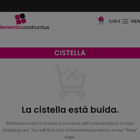
0
0,00
€
ME
CISTELLA
La cistella està buida.
Before proceed to checkout you must add some products to your
shopping cart.
You will find a lot of interesting products on our "Shop"
page.