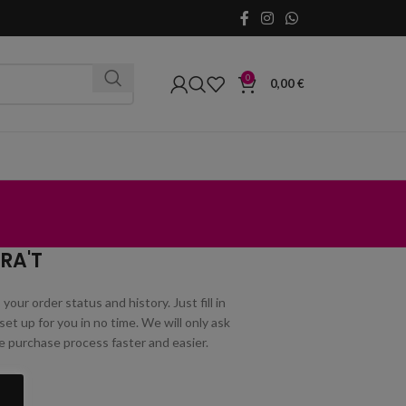
0
0,00
€
RA'T
your order status and history. Just fill in
set up for you in no time. We will only ask
e purchase process faster and easier.
TRA