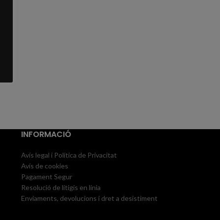
INFORMACIÓ
Avís legal i Política de Privacitat
Avís de cookies
Pagament Segur
Resolució de litigis en línia
Enviaments, devolucions i dret a desistiment