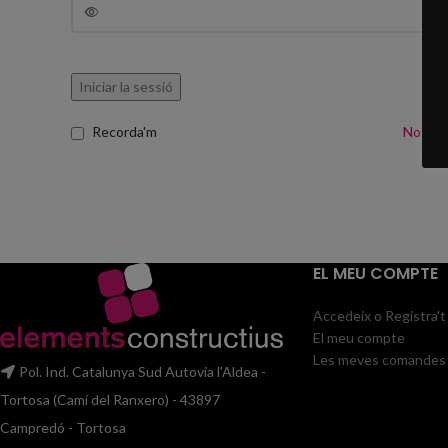
Iniciar la sessió
Recorda'm
No rec
EL MEU COMPTE
Accedeix o Registra't
El meu compte
Les meves comandes
Pol. Ind. Catalunya Sud Autovia l'Aldea -
Tortosa (Camí del Ranxero) - 43897
Campredó - Tortosa