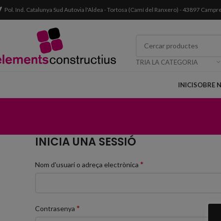
Pol. Ind. Catalunya Sud Autovia l'Aldea - Tortosa (Camí del Ranxero) - 43897 Campr
TRIA LA CATEGORIA
INICI
SOBRE 
INICIA UNA SESSIÓ
*
Nom d'usuari o adreça electrònica
*
Contrasenya