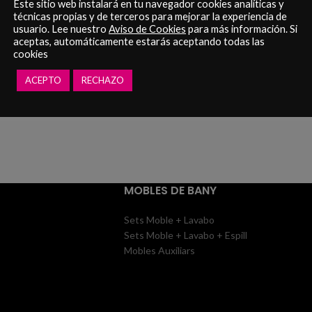
Este sitio web instalará en tu navegador cookies analíticas y
técnicas propias y de terceros para mejorar la experiencia de
usuario. Lee nuestro
Aviso de Cookies
para más información. Si
aceptas, automáticamente estarás aceptando todas las
cookies
ACEPTO
RECHAZO
ordes la teva contrasenya?
MOBLES DE BANY
Sets Moble + Lavabo
Sets Moble + Lavabo + Espill
Mobles Auxiliars