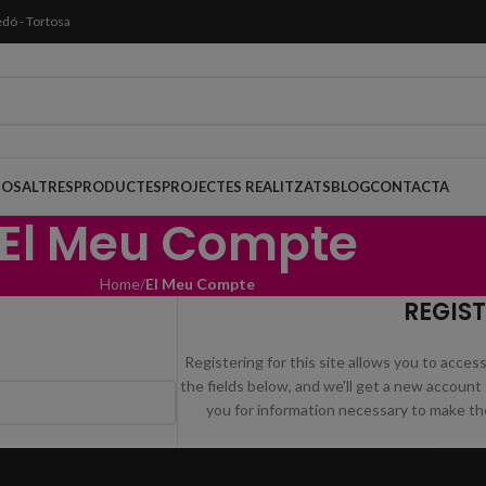
edó - Tortosa
NOSALTRES
PRODUCTES
PROJECTES REALITZATS
BLOG
CONTACTA
El Meu Compte
Home
El Meu Compte
REGIST
Registering for this site allows you to access 
the fields below, and we'll get a new account 
you for information necessary to make th
REGIS